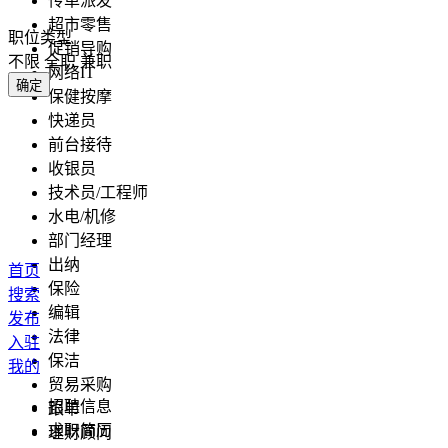
传单派发
超市零售
职位类型
促销导购
不限
全职
兼职
网络IT
确定
保健按摩
快递员
前台接待
收银员
技术员/工程师
水电/机修
部门经理
出纳
首页
保险
搜索
编辑
发布
法律
入驻
保洁
我的
贸易采购
招聘信息
跟单
求职简历
理财顾问