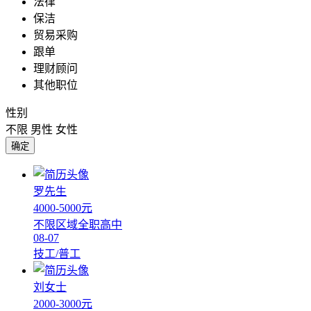
法律
保洁
贸易采购
跟单
理财顾问
其他职位
性别
不限
男性
女性
确定
罗先生
4000-5000元
不限区域
全职
高中
08-07
技工/普工
刘女士
2000-3000元